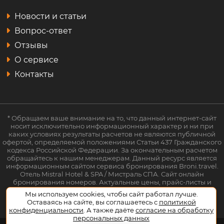
Новости и статьи
Вопрос-ответ
Отзывы
О сервисе
Контакты
* Обращаем ваше внимание на то, что данный интернет-сайт
носит исключительно информационный характер и ни при
каких условиях результаты расчетов не являются публичной
офертой, определяемой положениями Статьи 437 Гражданского
кодекса Российской Федерации. За окончательным расчетом
обращайтесь к нашим менеджерам. Данный ресурс является
информационным сайтом сервиса бронирования Broni.travel.
Отель Mistral Hotel & SPA / Мистраль СПА. Сайт онлайн
бронирования номеров. Актуальные цены, прайс-листы и
наличие мест. Акции и спецпредложения. Выгодное
Мы используем cookies, чтобы сайт работал лучше.
бронирование. Индивидуальный менеджер. Не является
Оставаясь на сайте, вы соглашаетесь с
политикой
официальным сайтом объекта размещения.
конфиденциальности
. А также даёте
согласие на обработку
персональных данных