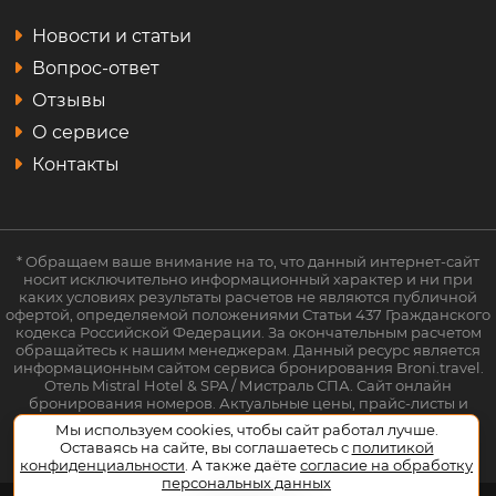
Новости и статьи
Вопрос-ответ
Отзывы
О сервисе
Контакты
* Обращаем ваше внимание на то, что данный интернет-сайт
носит исключительно информационный характер и ни при
каких условиях результаты расчетов не являются публичной
офертой, определяемой положениями Статьи 437 Гражданского
кодекса Российской Федерации. За окончательным расчетом
обращайтесь к нашим менеджерам. Данный ресурс является
информационным сайтом сервиса бронирования Broni.travel.
Отель Mistral Hotel & SPA / Мистраль СПА. Сайт онлайн
бронирования номеров. Актуальные цены, прайс-листы и
наличие мест. Акции и спецпредложения. Выгодное
Мы используем cookies, чтобы сайт работал лучше.
бронирование. Индивидуальный менеджер. Не является
Оставаясь на сайте, вы соглашаетесь с
политикой
официальным сайтом объекта размещения.
конфиденциальности
. А также даёте
согласие на обработку
персональных данных