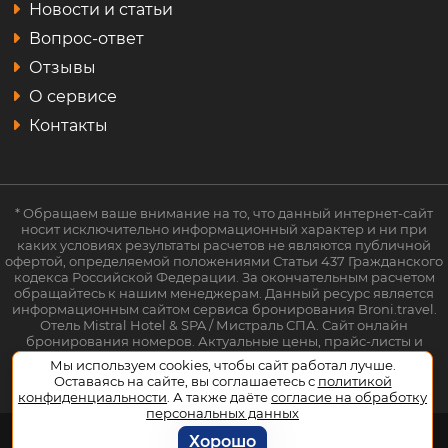
Новости и статьи
Вопрос-ответ
Отзывы
О сервисе
Контакты
* Обращаем ваше внимание на то, что данный интернет-сайт
носит исключительно информационный характер и ни при
каких условиях результаты расчетов не являются публичной
офертой, определяемой положениями Статьи 437 Гражданского
кодекса Российской Федерации. За окончательным расчетом
обращайтесь к нашим менеджерам. Данный ресурс является
информационным сайтом сервиса бронирования Broni.travel.
Отель Mistral Hotel & SPA / Мистраль СПА. Сайт онлайн
бронирования номеров. Актуальные цены, прайс-листы и
наличие мест. Акции и спецпредложения. Выгодное
Мы используем cookies, чтобы сайт работал лучше.
бронирование. Индивидуальный менеджер. Не является
Оставаясь на сайте, вы соглашаетесь с
политикой
официальным сайтом объекта размещения.
конфиденциальности
. А также даёте
согласие на обработку
персональных данных
Хорошо
© 2026
Broni.travel