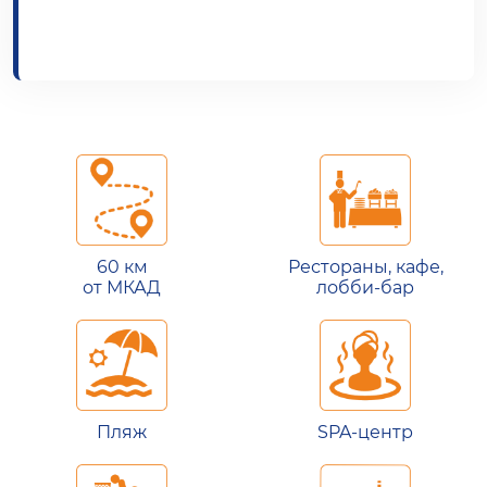
60 км
Рестораны, кафе,
от МКАД
лобби-бар
Пляж
SPA-центр